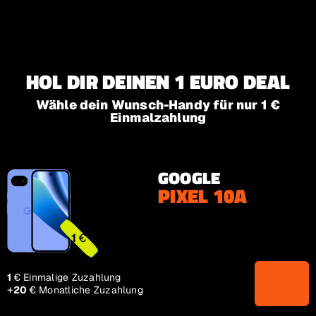
Zur Hauptnavigation
Zum Inhalt Springen
Zum Footer springen
HOL DIR DEINEN 1 EURO DEAL
Wähle dein Wunsch-Handy für nur 1 €
Einmalzahlung
GOOGLE
PIXEL 10A
1€
1
€
1€
1
€
Einmalige Zuzahlung
+
20€
20
€
Monatliche Zuzahlung