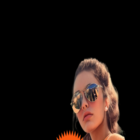
Dein Young Unlimited
Deal
Für alle unter 30 Jahren
Junge Frau mit Sonnenbrille und oragenem Pulli - Unlim