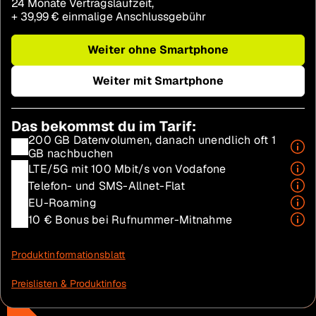
24 Monate Vertragslaufzeit,
+ 39,99€
+
39
,
99
€
einmalige Anschlussgebühr
Weiter ohne Smartphone
Weiter mit Smartphone
Das bekommst du im Tarif:
200 GB Datenvolumen, danach unendlich oft 1
GB nachbuchen
LTE/5G mit 100 Mbit/s von Vodafone
Telefon- und SMS-Allnet-Flat
EU-Roaming
10 € Bonus bei Rufnummer-Mitnahme
Produktinformationsblatt
Preislisten & Produktinfos