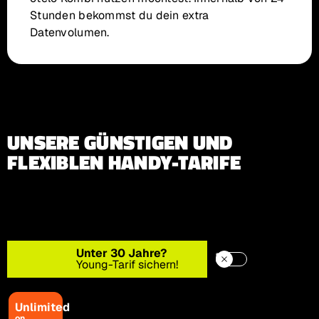
Stunden bekommst du dein extra
Datenvolumen.
UNSERE GÜNSTIGEN UND
FLEXIBLEN HANDY-TARIFE
Junge, coole Frau mit Lederjacke und Speed-Pfeilen im Hin
Unter 30 Jahre?
Young-Tarif sichern!
Tarifauswahl
Unlimited on Demand
29,99€ mtl.
29,99 € mtl.
Unlimited
on