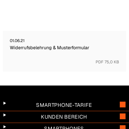
Widerrufsbelehrung &amp; Musterformular vom 01.06.21
01.06.21
Widerrufsbelehrung & Musterformular
PDF 75,0 KB
SMARTPHONE-TARIFE
KUNDEN BEREICH
SMARTPHONES