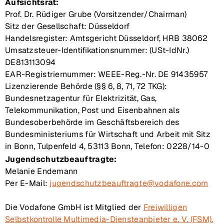
Aufsichtsrat:
Prof. Dr. Rüdiger Grube (Vorsitzender/Chairman)
Sitz der Gesellschaft: Düsseldorf
Handelsregister: Amtsgericht Düsseldorf, HRB 38062
Umsatzsteuer-Identifikationsnummer: (USt-IdNr.)
DE813113094
EAR-Registriernummer: WEEE-Reg.-Nr. DE 91435957
Lizenzierende Behörde (§§ 6, 8, 71, 72 TKG):
Bundesnetzagentur für Elektrizität, Gas,
Telekommunikation, Post und Eisenbahnen als
Bundesoberbehörde im Geschäftsbereich des
Bundesministeriums für Wirtschaft und Arbeit mit Sitz
in Bonn, Tulpenfeld 4, 53113 Bonn, Telefon: 0228/14-0
Jugendschutzbeauftragte:
Melanie Endemann
Per E-Mail:
jugendschutzbeauftragte@vodafone.com
Die Vodafone GmbH ist Mitglied der
Freiwilligen
Selbstkontrolle Multimedia-Diensteanbieter e. V. (FSM).