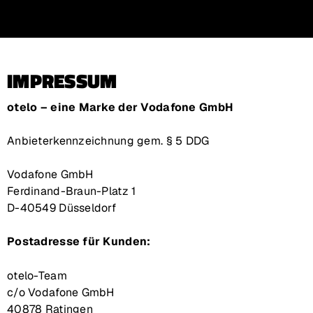
Zur Hauptnavigation
Zum Inhalt Springen
Zum Footer springen
IMPRESSUM
otelo
– eine Marke der Vodafone GmbH
Anbieterkennzeichnung gem. § 5 DDG
Vodafone GmbH
Ferdinand-Braun-Platz 1
D-40549
Düsseldorf
Postadresse für Kunden:
otelo-Team
c/o Vodafone GmbH
40878
Ratingen