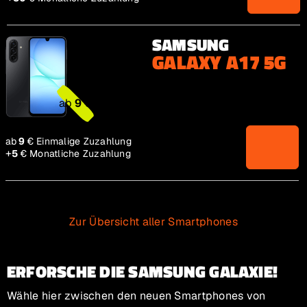
SAMSUNG
GALAXY A17 5G
ab 9€
ab
9
€
ab 9€
ab
9
€
Einmalige Zuzahlung
+
5€
5
€
Monatliche Zuzahlung
Zur Übersicht aller Smartphones
ERFORSCHE DIE SAMSUNG GALAXIE!
Wähle hier zwischen den neuen Smartphones von