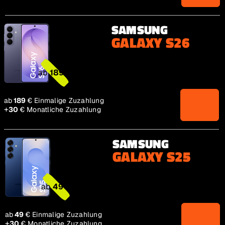
SAMSUNG
GALAXY S26
ab 189€
ab
189
€
ab 189€
ab
189
€
Einmalige Zuzahlung
+
30€
30
€
Monatliche Zuzahlung
SAMSUNG
GALAXY S25
ab 49€
ab
49
€
ab 49€
ab
49
€
Einmalige Zuzahlung
+
30€
30
€
Monatliche Zuzahlung