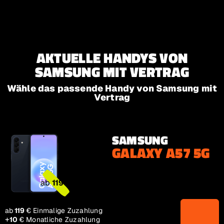
Zur Hauptnavigation
Zum Inhalt Springen
Zum Footer springen
AKTUELLE HANDYS VON
SAMSUNG MIT VERTRAG
Wähle das passende Handy von Samsung mit
Vertrag
SAMSUNG
GALAXY A57 5G
ab 119€
ab
119
€
ab 119€
ab
119
€
Einmalige Zuzahlung
+
10€
10
€
Monatliche Zuzahlung