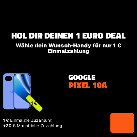
Zur Hauptnavigation
Zum Inhalt Springen
Zum Footer springen
HOL DIR DEINEN 1 EURO DEAL
Wähle dein Wunsch-Handy für nur 1 €
Einmalzahlung
GOOGLE
PIXEL 10A
1€
1
€
1€
1
€
Einmalige Zuzahlung
+
20€
20
€
Monatliche Zuzahlung