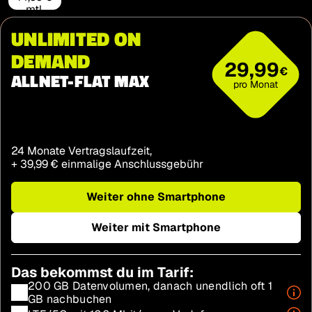
mtl.
UNLIMITED ON
DEMAND
29,99€ pr
29,99
€
ALLNET-FLAT MAX
pro Monat
24 Monate Vertragslaufzeit,
+ 39,99€
+
39
,
99
€
einmalige Anschlussgebühr
Weiter ohne Smartphone
Weiter mit Smartphone
Das bekommst du im Tarif:
200 GB Datenvolumen, danach unendlich oft 1
GB nachbuchen